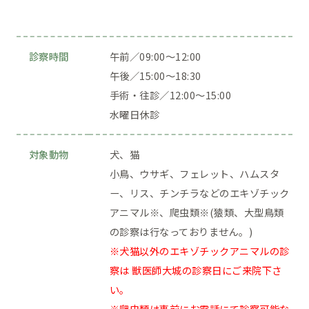
診察時間
午前／09:00〜12:00
午後／15:00〜18:30
手術・往診／12:00〜15:00
水曜日休診
対象動物
犬、猫
小鳥、ウサギ、フェレット、ハムスタ
ー、リス、チンチラなどのエキゾチック
アニマル※、爬虫類※(猿類、大型鳥類
の診察は行なっておりません。)
※犬猫以外のエキゾチックアニマルの診
察は 獣医師大城の診察日にご来院下さ
い。
※爬虫類は事前にお電話にて診察可能な