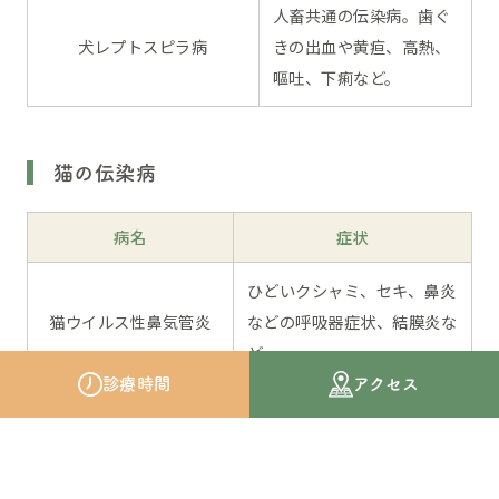
人畜共通の伝染病。歯ぐ
犬レプトスピラ病
きの出血や黄疸、高熱、
嘔吐、下痢など。
猫の伝染病
病名
症状
ひどいクシャミ、セキ、鼻炎
猫ウイルス性鼻気管炎
などの呼吸器症状、結膜炎な
ど。
診療時間
アクセス
結膜炎、鼻水、クシャミ、セ
猫クラミジア感染症
キなど。肺炎を発症する可能
性も。